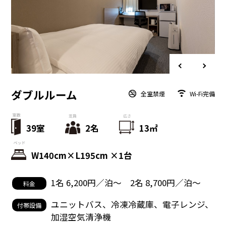
ダブルルーム
全室禁煙
Wi-Fi完備
39室
2名
13㎡
W140cm×L195cm ×1台
1名 6,200円／泊〜 2名 8,700円／泊〜
料金
ユニットバス、冷凍冷蔵庫、電子レンジ、
付帯設備
加湿空気清浄機