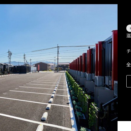
滋
チ
全