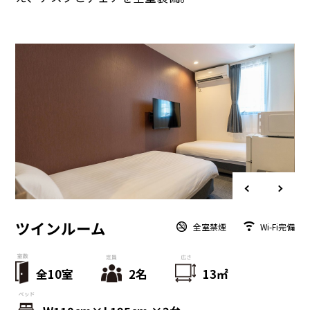
ツインルーム
全室禁煙
Wi-Fi完備
全10室
2名
13㎡