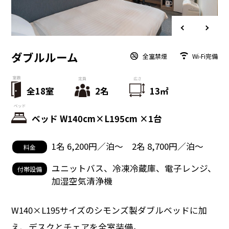
ダブルルーム
全室禁煙
Wi-Fi完備
全18室
2名
13㎡
ベッド W140cm×L195cm ×1台
1名 6,200円／泊〜 2名 8,700円／泊〜
料金
ユニットバス、冷凍冷蔵庫、電子レンジ、
付帯設備
加湿空気清浄機
W140×L195サイズのシモンズ製ダブルベッドに加
え、デスクとチェアを全室装備。