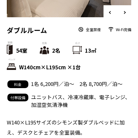
ダブルルーム
全室禁煙
Wi-Fi完備
54室
2名
13㎡
W140cm×L195cm ×1台
1名 6,200円／泊〜 2名 8,700円／泊〜
料金
ユニットバス、冷凍冷蔵庫、電子レンジ、
付帯設備
加湿空気清浄機
W140×L195サイズのシモンズ製ダブルベッドに加
え、
デスクとチェアを全室装備。