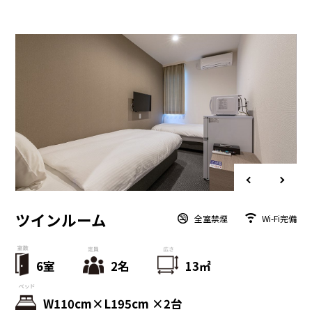
ツインルーム
全室禁煙
Wi-Fi完備
6室
2名
13㎡
W110cm×L195cm ×2台